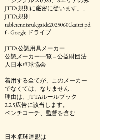
「シングルスのSS、Sエリアのみ
JTTA規則に厳密に従います。」
​JTTA規則
tabletennisrulegaide20250601kaitei.pd
f - Google ドライブ
JTTA公認用具メーカー
公認メーカー一覧 – 公益財団法
人日本卓球協会
着用する全てが、このメーカー
でなくては、なりません。
​理由は、JTTAルールブック
2.2.5広告に該当します。
​ベンチコーチ、監督を含む
日本卓球連盟は