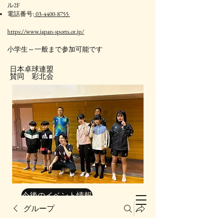
ル2F
電話番号:
03-4400-8755
https://www.japan-sports.or.jp/
​小学生～一般まで参加可能です
日本卓球連盟
賛同 彩北会
今後のイベント情報
グループ