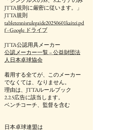
「シングルスのSS、Sエリアのみ
JTTA規則に厳密に従います。」
​JTTA規則
tabletennisrulegaide20250601kaitei.pd
f - Google ドライブ
JTTA公認用具メーカー
公認メーカー一覧 – 公益財団法
人日本卓球協会
着用する全てが、このメーカー
でなくては、なりません。
​理由は、JTTAルールブック
2.2.5広告に該当します。
​ベンチコーチ、監督を含む
日本卓球連盟は