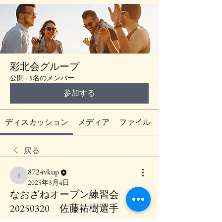
彩北会グループ
公開
·
5名のメンバー
参加する
ディスカッション
メディア
ファイル
戻る
8724vkup
8724vkup
2025年3月4日
なおざねオープン練習会
20250320 佐藤祐樹選手