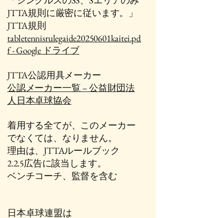
「シングルスのSS、Sエリアのみ
JTTA規則に厳密に従います。」
​JTTA規則
tabletennisrulegaide20250601kaitei.pd
f - Google ドライブ
JTTA公認用具メーカー
公認メーカー一覧 – 公益財団法
人日本卓球協会
着用する全てが、このメーカー
でなくては、なりません。
​理由は、JTTAルールブック
2.2.5広告に該当します。
​ベンチコーチ、監督を含む
日本卓球連盟は