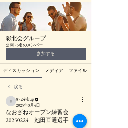
彩北会グループ
公開
·
5名のメンバー
参加する
ディスカッション
メディア
ファイル
戻る
8724vkup
8724vkup
2025年3月4日
なおざねオープン練習会
20250224 池田亘通選手